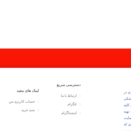
دسترسی سریع
لینک های مفید
وزهای لازم در
ارتباط با ما
زشکی
حساب کاربری من
تلگرام
کلیه
سبد خرید
تهیه
اینستاگرام
مایت
ی که
مم و