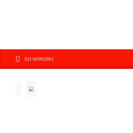
66902061
021