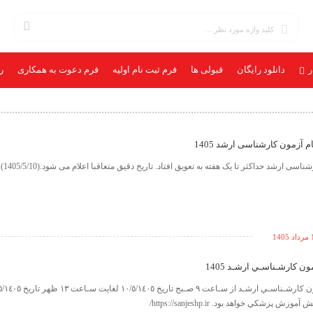
ر
دانلود رایگان
قبولی ها
فرم ثبت نام اولیه
فرم دعوت به همکاری
ر
م آزمون کارشناسی ارشد 1405
ثبت نام آزمون کا
140
ن كارشـناسـي ارشـد 1405
پزشكي خواهد بود. https://sanjeshp.ir/