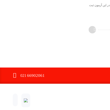
۷ داوطلب شامل ۳۸ مرد و ۳۳ زن برای شرکت در این آزمون ثبت‌
66902061
021