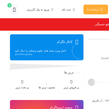
0
ثبت نام
ورود به پنل کاربری
ارتباط با ما
فع خستگی
کانال تلگرام
اخبار ویژه رشته های علوم پزشکی را دنبال کنید
@nokhbegaanp
رشناسی ارشد حداکثر تا یک هفته به تعویق افتاد. تاریخ دقیق متعاقبا اعلام می شود.(1405/5/10) (جدید)
ترین ها
پر فروش ترین
محبوب ترین ها
پر بحث ترین
زمان ثبت نام آزمون كارشـناسـي ارشـد از سـاعت ٩ صـبح تاريخ ١٠/٥/١٤٠٥ لغايت سـاعت ١٣ ظهر تاريخ ١٨/٥/١٤٠٥ ، از طريق
صفحه اینستاگرام