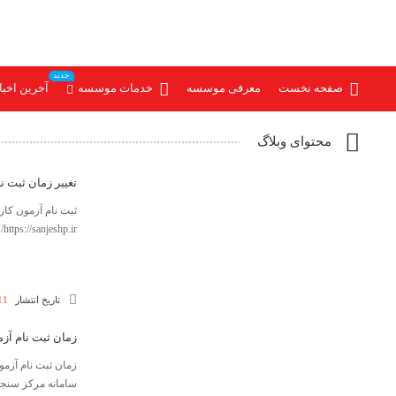
جدید
صفحه نخست
معرفی موسسه
خدمات موسسه
آخرین اخبا
محتوای وبلاگ
تغییر زمان ثبت نا
https://sanjeshp.ir/
تاریخ انتشار
11 مرداد 5
زمان ثبت نام آزمو
سامانه مركز سنجش آموزش 